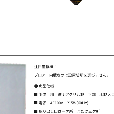
注目度抜群！
ブロアー内蔵なので設置場所を選びません。
● 角型仕様
■ 本体上部 透明アクリル製 下部 木製メラ
■ 電源 AC100V 215W(60Hz)
■ 取り出し口は一ケ所 または三ケ所