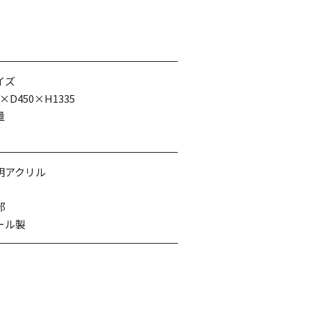
イズ
0×D450×H1335
量
明アクリル
部
ール製