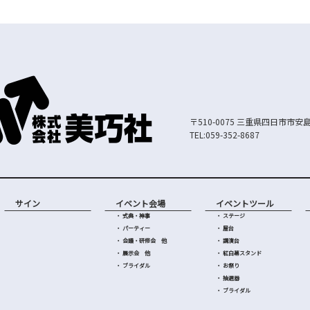
〒510-0075 三重県四日市市安島
TEL:059-352-8687
サイン
イベント会場
イベントツール
・ 式典・神事
・ ステージ
・ パーティー
・ 屋台
・ 会議・研修会 他
・ 講演台
・ 展示会 他
・ 紅白幕スタンド
・ ブライダル
・ お祭り
・ 抽選器
・ ブライダル