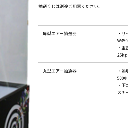
抽選くじは別途ご用意ください。
角型エアー抽選器
・サ
W45
・重
26kg
丸型エアー抽選器
・透
500Φ
・下
スチ